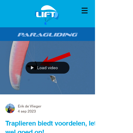
Load video
Erik de Vlieger
4 sep 2023
Traplieren biedt voordelen, let
wel goed op!