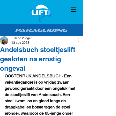
Erik de Vlieger
13 aug 2023
Andelsbuch stoeltjeslift
gesloten na ernstig
ongeval
OOSTENRIJK ANDELSBUCH- Een 
vakantieganger is op vrijdag zwaar 
gewond geraakt door een ongeluk met 
de stoeltjeslift van Andelsbuch. Een 
stoel kwam los en gleed langs de 
draagkabel en botste tegen de stoel 
eronder, waardoor de 65-jarige onder 