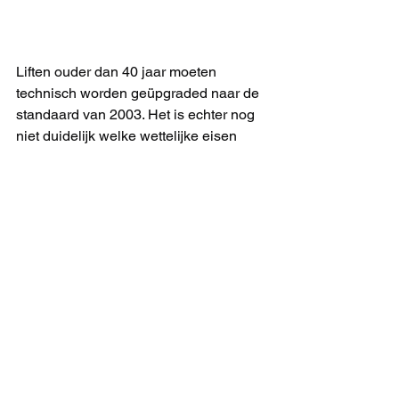
Liften ouder dan 40 jaar moeten 
technisch worden geüpgraded naar de 
standaard van 2003. Het is echter nog 
niet duidelijk welke wettelijke eisen 
hiervoor precies moeten worden 
nageleefd. Omdat er aanzienlijke 
kosten te verwachten zijn, zou de baan 
in Andelsbuch aan het eind van zijn 
latijn zijn, zo stelde men enkele dagen 
geleden. De lift is vooral geliefd bij 
paragliders die vanaf de Niedere 
vertrekken. Private initiatiefnemers 
wilden nog proberen de baan te redden.
Nu staat de baan eerder stil dan 
gepland. Hoe het verder zal gaan met 
de stoeltjeslift is momenteel nog 