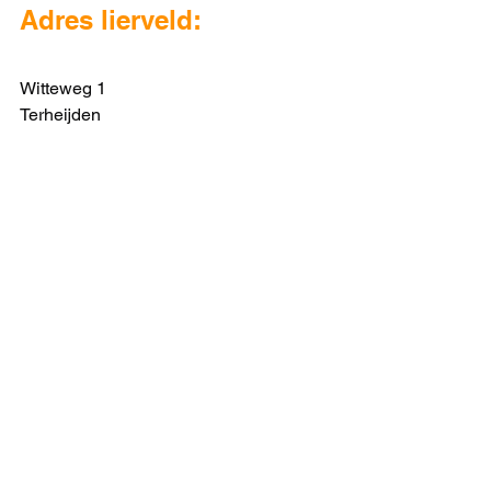
Adres lierveld:
Witteweg 1 
Terheijden  
Briefing zaterdagochtend voor wedstrijd met 
piloten