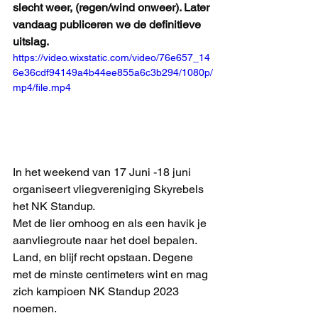
slecht weer, (regen/wind onweer). Later 
vandaag publiceren we de definitieve 
uitslag. 
https://video.wixstatic.com/video/76e657_14
6e36cdf94149a4b44ee855a6c3b294/1080p/
mp4/file.mp4
In het weekend van 17 Juni -18 juni 
organiseert vliegvereniging Skyrebels 
het NK Standup. 
Met de lier omhoog en als een havik je 
aanvliegroute naar het doel bepalen. 
Land, en blijf recht opstaan. Degene 
met de minste centimeters wint en mag 
zich kampioen NK Standup 2023 
noemen. 