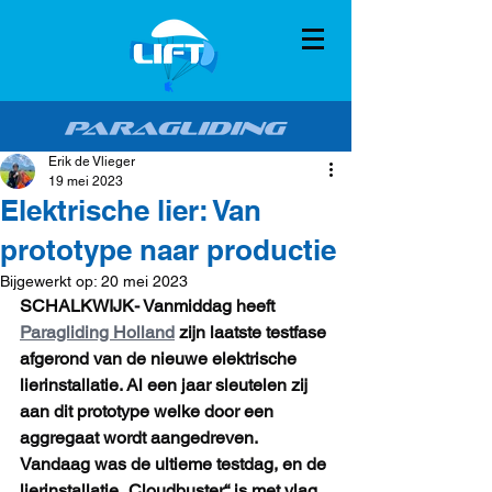
Erik de Vlieger
19 mei 2023
Elektrische lier: Van
prototype naar productie
Bijgewerkt op:
20 mei 2023
SCHALKWIJK- Vanmiddag heeft 
Paragliding Holland
 zijn laatste testfase 
afgerond van de nieuwe elektrische 
lierinstallatie. Al een jaar sleutelen zij 
aan dit prototype welke door een 
aggregaat wordt aangedreven. 
Vandaag was de ultieme testdag, en de 
lierinstallatie „Cloudbuster“ is met vlag 