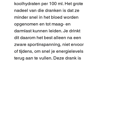
koolhydraten per 100 ml. Het grote 
nadeel van die dranken is dat ze 
minder snel in het bloed worden 
opgenomen en tot maag- en 
darmlast kunnen leiden. Je drinkt 
dit daarom het best alleen na een 
zware sportinspanning, niet ervoor 
of tijdens, om snel je energielevels 
terug aan te vullen. Deze drank is 
voor parapenters niet relevant, 
omdat wij nooit een danig 
intensieve inspanning leveren 
tenzij je gaat hike & fly’en. 
Voorbeelden hiervan zijn AA-
Energy, Aquarius Orange, Extran 
Energy. 
ENERGIEDRINKS
Naast deze drie typen sportdrank, 