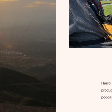
Harro 
produc
podca