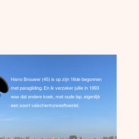
Harro Brouwer (45) is op zijn 16de begonnen
met paragliding. En ik verzeker jullie in 1993
was dat andere koek, met oude lap, eigenlijk
een soort valschermzweeftoestel.