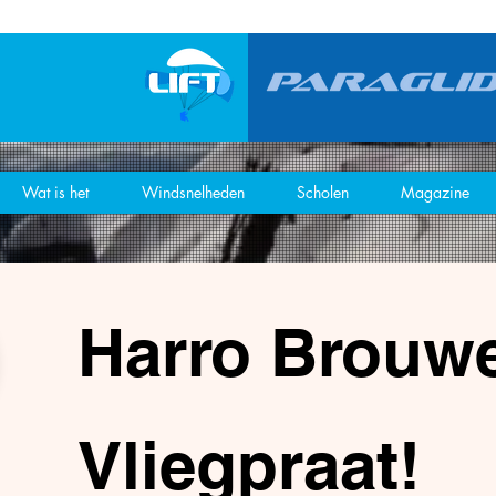
Wat is het
Windsnelheden
Scholen
Magazine
Harro Brouwe
Vliegpraat!