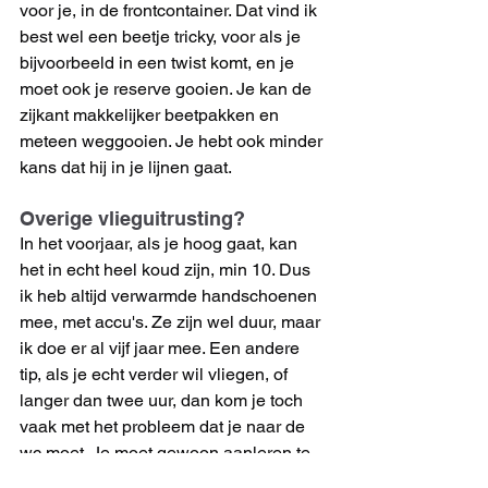
voor je, in de frontcontainer. Dat vind ik 
best wel een beetje tricky, voor als je 
bijvoorbeeld in een twist komt, en je 
moet ook je reserve gooien. Je kan de 
zijkant makkelijker beetpakken en 
meteen weggooien. Je hebt ook minder 
kans dat hij in je lijnen gaat.
Overige vlieguitrusting?
In het voorjaar, als je hoog gaat, kan 
het in echt heel koud zijn, min 10. Dus 
ik heb altijd verwarmde handschoenen 
mee, met accu's. Ze zijn wel duur, maar 
ik doe er al vijf jaar mee. Een andere 
tip, als je echt verder wil vliegen, of 
langer dan twee uur, dan kom je toch 
vaak met het probleem dat je naar de 
wc moet. Je moet gewoon aanleren te 
plassen vanuit de lucht. En dat is echt 