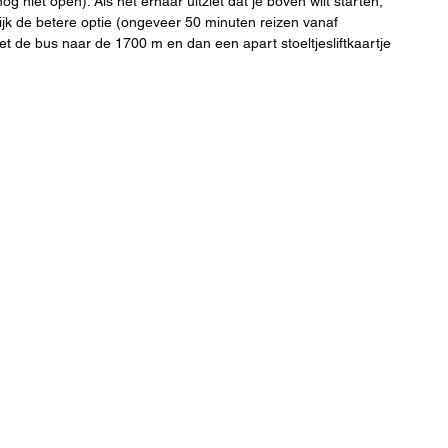
og niet open). Als het ernaar uitziet dat je boven wilt starten,
ijk de betere optie (ongeveer 50 minuten reizen vanaf
met de bus naar de 1700 m en dan een apart stoeltjesliftkaartje