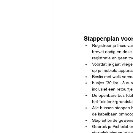
Stappenplan voor 
Registreer je thuis vas
brevet nodig en deze 
registratie en geen t
Voordat je gaat vlieg
op je mobiele apparaa
Beslis met welk vervo
busjes (30 lira - 3 eur
inclusief een retourtje
De openbare bus (dolm
het Teleferik-grondstat
Alle bussen stoppen bi
de kabelbaan omhoog wi
Stap uit bij de gewen
Gebruik je Pist bilet 
startplek binnen te gaa