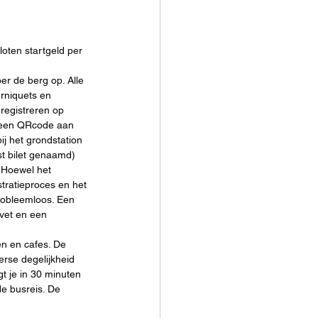
loten startgeld per 
er de berg op. Alle 
urniquets en 
registreren op 
l een QRcode aan 
ij het grondstation 
st bilet genaamd) 
. Hoewel het 
stratieproces en het 
probleemloos. Een 
vet en een 
en en cafes. De 
erse degelijkheid 
t je in 30 minuten 
de busreis. De 