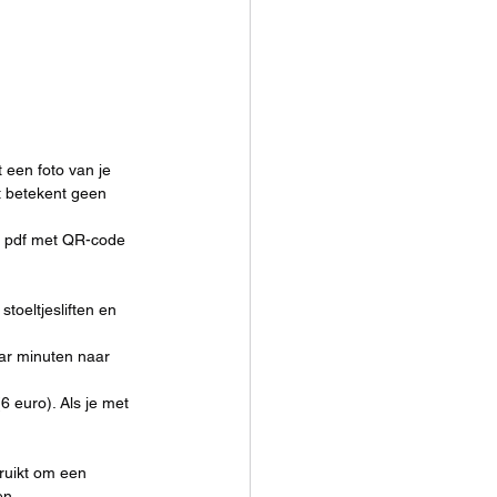
t een foto van je 
t betekent geen 
de pdf met QR-code 
stoeltjesliften en 
ar minuten naar 
6 euro). Als je met 
bruikt om een 
en.