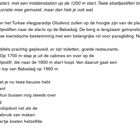
tart, met een middenstation op de 1200 m start. Twee stoeltjesliften b
aucratie mee gemoeid, maar dan heb je ook wat.
 het Turkse vliegparadijs Olüdeniz zullen op de hoogte zijn van de p
tjesliften naar de starts op de Babadağ. De berg is langzaam getrans
uxe toeristische bestemming met een belangrijke rol voor paragliding. Nu
iddels prachtig geplaveid, er zijn toiletten, goede restaurants,
 Op 1700 m stap je uit de cabines en over op de
jeslift, die naar de 1800 m start loopt. Van daaruit gaat een
 de top van Babadağ op 1960 m.
dat je nu twee keuzes hebt 
ant
 hun bussen nog steeds over 
g
olopiloot net als de 
ebruik van maken.
rtje kosten hetzelfde.