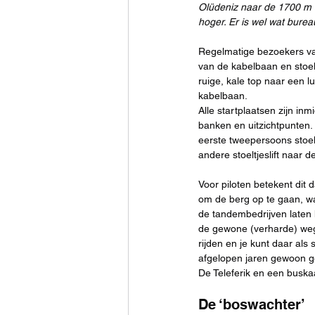
Olüdeniz naar de 1700 m s
hoger. Er is wel wat bure
Regelmatige bezoekers van
van de kabelbaan en stoel
ruige, kale top naar een l
kabelbaan.
Alle startplaatsen zijn inm
banken en uitzichtpunten.
eerste tweepersoons stoelt
andere stoeltjeslift naar
Voor piloten betekent dit 
om de berg op te gaan, w
de tandembedrijven laten
de gewone (verharde) we
rijden en je kunt daar als s
afgelopen jaren gewoon g
De Teleferik en een buskaa
De ‘boswachter’