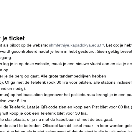
je ticket
t als piloot op de website: 
shmfethiye.kapadokya.edu.tr/
. Let op: je heb
wordt gecontroleerd nadat je hem in hebt gestuurd. Geen geldig breve
oegang.
en log je in op deze website, maak je een nieuwe vlucht aan en sla je 
t op 
er je de berg op gaat. Alle grote tandembedrijven hebben
o). Of ga met de Teleferik (ook 30 lira voor piloten, alle stations inclusief 
 indien nodig).
uş) op het busstation tegenover het politiebureau brengt je in een pa
ion voor 5 lira.
j de Teleferik. Laat je QR-code zien en koop een Pist bilet voor 60 lira (
lt koop je ook een Teleferik bilet voor 30 lira.
ste startplaats, of je nu met de kabelbaan of met de bus gaat.
om de start te betreden. Officieel kan dit ticket maar ..n keer worden ge
n, dus let op als je niet zeker weet of dat de start is die je wilt gebruik