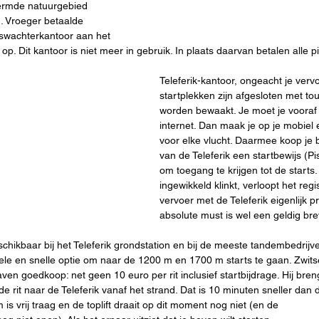
ermde natuurgebied 
. Vroeger betaalde
boswachterkantoor aan het 
p. Dit kantoor is niet meer in gebruik. In plaats daarvan betalen alle pi
Teleferik-kantoor, ongeacht je vervo
startplekken zijn afgesloten met to
worden bewaakt. Je moet je vooraf 
internet. Dan maak je op je mobie
voor elke vlucht. Daarmee koop je b
van de Teleferik een startbewijs (Pi
om toegang te krijgen tot de starts
ingewikkeld klinkt, verloopt het regi
vervoer met de Teleferik eigenlijk 
absolute must is wel een geldig bre
eschikbaar bij het Teleferik grondstation en bij de meeste tandembedrijv
bele en snelle optie om naar de 1200 m en 1700 m starts te gaan. Zwits
n goedkoop: net geen 10 euro per rit inclusief startbijdrage. Hij breng
de rit naar de Teleferik vanaf het strand. Dat is 10 minuten sneller dan 
m is vrij traag en de toplift draait op dit moment nog niet (en de