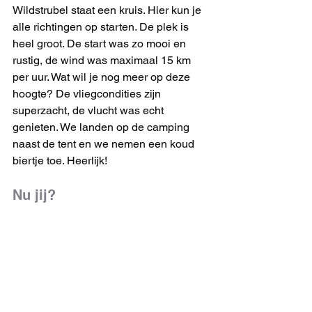
Wildstrubel staat een kruis. Hier kun je 
alle richtingen op starten. De plek is 
heel groot. De start was zo mooi en 
rustig, de wind was maximaal 15 km 
per uur. Wat wil je nog meer op deze 
hoogte? De vliegcondities zijn 
superzacht, de vlucht was echt 
genieten. We landen op de camping 
naast de tent en we nemen een koud 
biertje toe. Heerlijk!
Nu jij?
Mocht je deze tocht ook overwegen 
dan is een goede voorbereiding een 
must. Train hier goed voor want het is 
niet eenvoudig om te doen. Neem 
genoeg eten en drinken mee, kleed je 
niet te warm en neem een extra t-shirt 