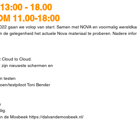
13:00 - 18.00
OM 11.00-18:00
n 2022 gaan we volop van start. Samen met NOVA en voormalig wereldkam
in de gelegenheid het actuele Nova materiaal te proberen. Nadere inform
t Cloud to Cloud.
 zijn nieuwste schermen en 
 testen 
en/testpiloot Toni Bender
s
ig. 
 van de Mosbeek https://dalvandemosbeek.nl/