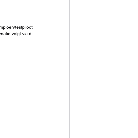
pioen/testpiloot 
atie volgt via dit 