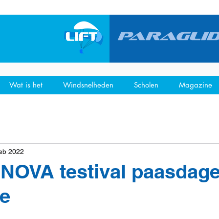
Wat is het
Windsnelheden
Scholen
Magazine
feb 2022
NOVA testival paasdag
e