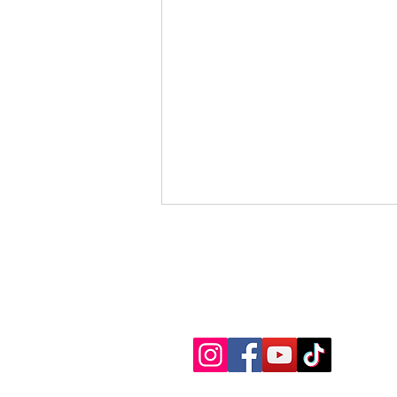
„Paragliding is Fun“ nu
erkend KNVvL-school.