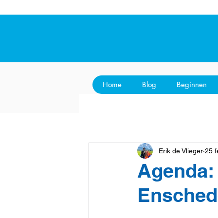
Home
Blog
Beginnen
Erik de Vlieger
25 
Agenda: 
Ensched