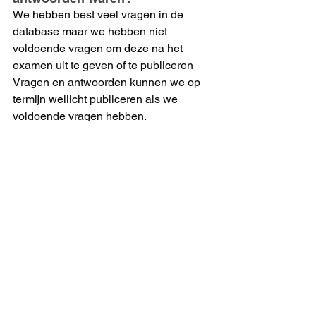
We hebben best veel vragen in de 
database maar we hebben niet 
voldoende vragen om deze na het 
examen uit te geven of te publiceren
Vragen en antwoorden kunnen we op 
termijn wellicht publiceren als we 
voldoende vragen hebben. 
10 Wanneer ontvang ik de 
uitslag?
Meestal ontvang je de uitslag binnen 3 
weken.
En dan nog een paar tips:
Examenvrees/ dyslectisch 
Heb je moeite met het examen zelf 
doen? Vraag om hulp: 