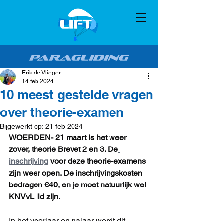
Erik de Vlieger
14 feb 2024
10 meest gestelde vragen
over theorie-examen
Bijgewerkt op:
21 feb 2024
WOERDEN- 21 maart is het weer 
zover, theorie Brevet 2 en 3. De
inschrijving
 voor deze theorie-examens 
zijn weer open. De inschrijvingskosten 
bedragen €40, en je moet natuurlijk wel 
KNVvL lid zijn. 
In het voorjaar en najaar wordt dit 