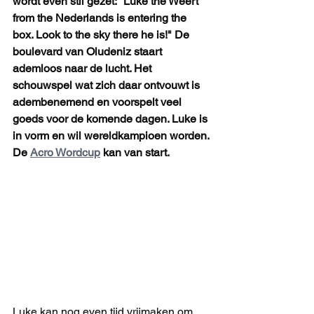
wordt even stil gezet: "Luke the Weert 
from the Nederlands is entering the 
box. Look to the sky there he is!" De 
boulevard van Oludeniz staart 
ademloos naar de lucht. Het 
schouwspel wat zich daar ontvouwt is 
adembenemend en voorspelt veel 
goeds voor de komende dagen. Luke is 
in vorm en wil wereldkampioen worden. 
De 
Acro Wordcup
 kan van start.
Luke kan nog even tijd vrijmaken om 