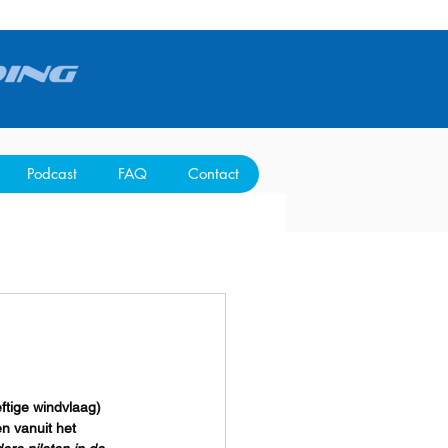
Podcast
FAQ
Contact
ftige windvlaag)  
n vanuit het 