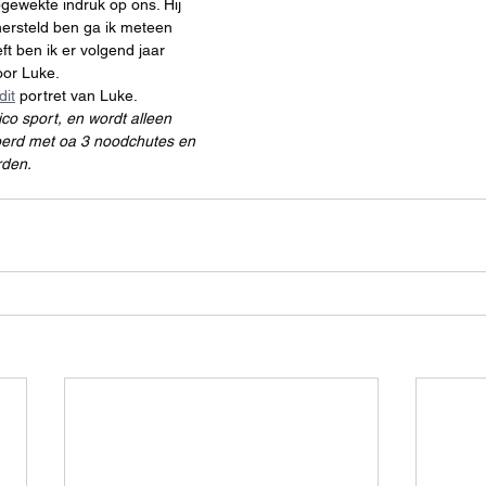
ewekte indruk op ons. Hij 
hersteld ben ga ik meteen 
ft ben ik er volgend jaar 
oor Luke.
dit
 portret van Luke.
ico sport, en wordt alleen 
oerd met oa 3 noodchutes en 
rden.