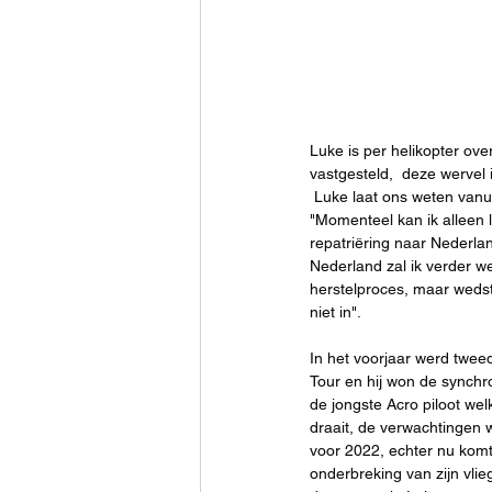
Luke is per helikopter ove
vastgesteld,  deze wervel 
 Luke laat ons weten vanuit het ziekenhuis: 
"Momenteel kan ik alleen l
repatriëring naar Nederla
Nederland zal ik verder w
herstelproces, maar wedstr
niet in". 
In het voorjaar werd tweed
Tour en hij won de synchro 
de jongste Acro piloot we
draait, de verwachtingen
voor 2022, echter nu komt
onderbreking van zijn vlie