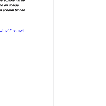
re piloten in de 
nd en voelde 
jn scherm binnen 
/mp4/file.mp4