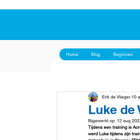
Home
Blog
Beginnen
Erik de Vlieger
10 
Luke de 
Bijgewerkt op:
12 aug 202
Tijdens een training is Ac
werd Luke tijdens zijn tr