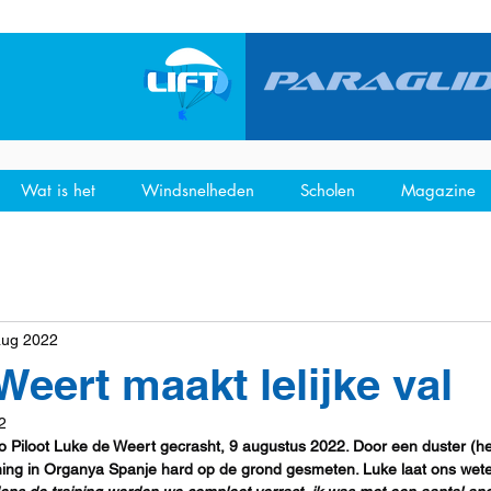
Wat is het
Windsnelheden
Scholen
Magazine
aug 2022
Weert maakt lelijke val
2
ro Piloot Luke de Weert gecrasht, 9 augustus 2022. Door een duster (he
aining in Organya Spanje hard op de grond gesmeten. Luke laat ons wete