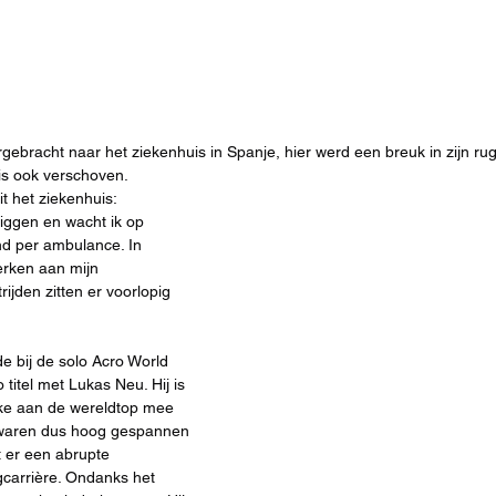
rgebracht naar het ziekenhuis in Spanje, hier werd een breuk in zijn ru
is ook verschoven. 
iggen en wacht ik op 
nd per ambulance. In 
erken aan mijn 
ijden zitten er voorlopig 
e bij de solo Acro World 
titel met Lukas Neu. Hij is 
lke aan de wereldtop mee 
 waren dus hoog gespannen 
 er een abrupte 
gcarrière. Ondanks het 