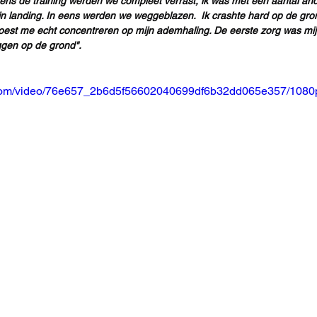
dens de training werden we compleet verrast, ik was met een aantal ande
ijn landing. In eens werden we weggeblazen.  Ik crashte hard op de gro
k moest me echt concentreren op mijn ademhaling. De eerste zorg was mi
ggen op de grond". 
ic.com/video/76e657_2b6d5f56602040699df6b32dd065e357/1080p