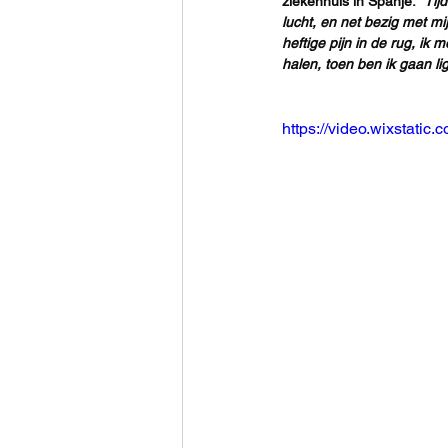
ziekenhuis in Spanje: 
"Tij
lucht, en net bezig met m
heftige pijn in de rug, i
halen, toen ben ik gaan li
https://video.wixstat