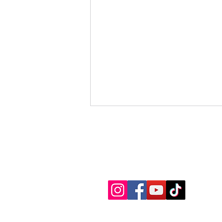
„Paragliding is Fun“ nu
erkend KNVvL-school.