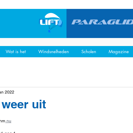
Wat is het
Windsnelheden
Scholen
Magazine
jan 2022
s weer uit
 hm
 nu