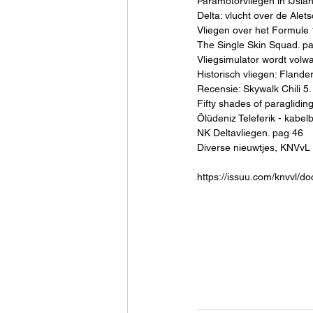
Paramotorvliegen in IJsla
Delta: vlucht over de Alets
Vliegen over het Formule 1
The Single Skin Squad. p
Vliegsimulator wordt volw
Historisch vliegen: Flande
Recensie: Skywalk Chili 5
Fifty shades of paraglidin
Ölüdeniz Teleferik - kabel
NK Deltavliegen. pag 46
Diverse nieuwtjes, KNVvL
https://issuu.com/knvvl/doc