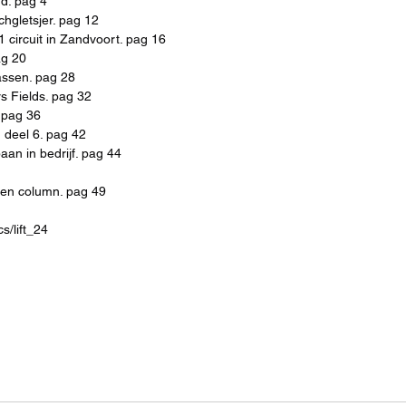
nd. pag 4
chgletsjer. pag 12
 circuit in Zandvoort. pag 16
ag 20
assen. pag 28
rs Fields. pag 32
. pag 36
g deel 6. pag 42
baan in bedrijf. pag 44
 en column. pag 49
s/lift_24