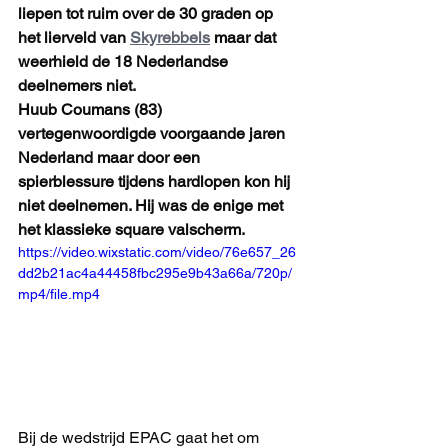
liepen tot ruim over de 30 graden op 
het lierveld van 
Skyrebbels
 maar dat 
weerhield de 18 Nederlandse 
deelnemers niet. 
Huub Coumans (83) 
vertegenwoordigde voorgaande jaren 
Nederland maar door een 
spierblessure tijdens hardlopen kon hij 
niet deelnemen. Hij was de enige met 
het klassieke square valscherm. 
https://video.wixstatic.com/video/76e657_26
dd2b21ac4a44458fbc295e9b43a66a/720p/
mp4/file.mp4
Bij de wedstrijd EPAC gaat het om 