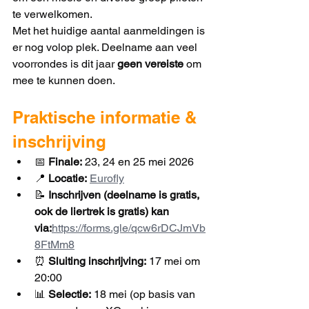
te verwelkomen.
Met het huidige aantal aanmeldingen is 
er nog volop plek. Deelname aan veel 
voorrondes is dit jaar 
geen vereiste
 om 
mee te kunnen doen.
Praktische informatie & 
inschrijving
📅 
Finale:
 23, 24 en 25 mei 2026
📍 
Locatie:
Eurofly
📝 
Inschrijven (deelname is gratis, 
ook de liertrek is gratis) kan 
via:
https://forms.gle/qcw6rDCJmVb
8FtMm8
⏰ 
Sluiting inschrijving:
 17 mei om 
20:00 
📊 
Selectie:
 18 mei (op basis van 