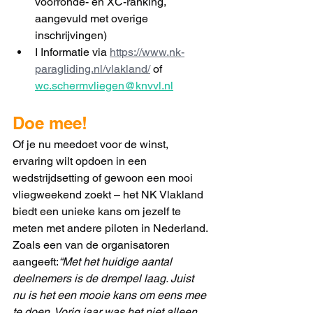
voorronde- en XC-ranking, 
aangevuld met overige 
inschrijvingen)
I Informatie via 
https://www.nk-
paragliding.nl/vlakland/
 of 
wc.schermvliegen@knvvl.nl
Doe mee!
Of je nu meedoet voor de winst, 
ervaring wilt opdoen in een 
wedstrijdsetting of gewoon een mooi 
vliegweekend zoekt – het NK Vlakland 
biedt een unieke kans om jezelf te 
meten met andere piloten in Nederland.
Zoals een van de organisatoren 
aangeeft:
“Met het huidige aantal 
deelnemers is de drempel laag. Juist 
nu is het een mooie kans om eens mee 
te doen. Vorig jaar was het niet alleen 