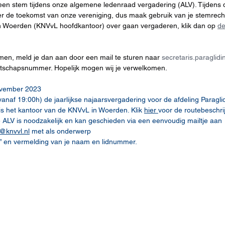
id een stem tijdens onze algemene ledenraad vergadering (ALV). Tijdens
 de toekomst van onze vereniging, dus maak gebruik van je stemrecht. 
 Woerden (KNVvL hoofdkantoor) over gaan vergaderen, klik dan op 
d
en, meld je dan aan door een mail te sturen naar 
secretaris.paraglid
tschapsnummer. Hopelijk mogen wij je verwelkomen.
ovember 2023 
vanaf 19:00h) de jaarlijkse najaarsvergadering voor de afdeling Paraglid
is het kantoor van de KNVvL in Woerden. Klik 
hier 
voor de routebeschrij
ALV is noodzakelijk en kan geschieden via een eenvoudig mailtje aan 
g@knvvl.nl
 met als onderwerp 
 en vermelding van je naam en lidnummer.