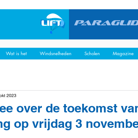
Wat is het
Windsnelheden
Scholen
Magazine
okt 2023
ee over de toekomst va
ng op vrijdag 3 novemb