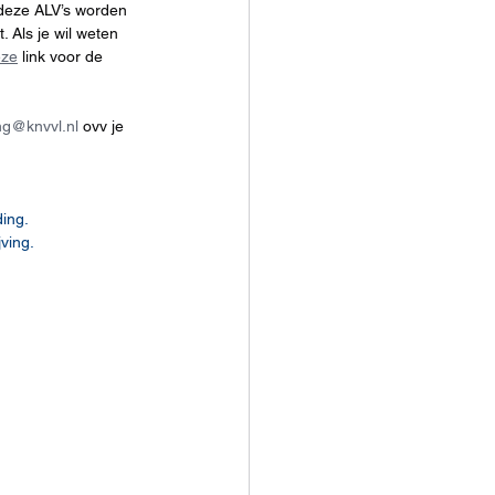
 deze ALV’s worden 
Als je wil weten 
eze
 link voor de 
ing@knvvl.nl
 ovv je 
ing. 
ving. 