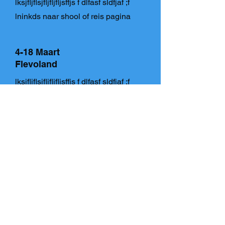
lksjfljflsjfljfljfljsffjs f dlfasf sldfjaf ;f
lninkds naar shool of reis pagina
4-18 Maart
Flevoland
lksjfljflsjfljfljfljsffjs f dlfasf sldfjaf ;f
lninkds naar shool of reis pagina
4-18 Maart
Flevoland
lksjfljflsjfljfljfljsffjs f dlfasf sldfjaf ;f
lninkds naar shool of reis pagina