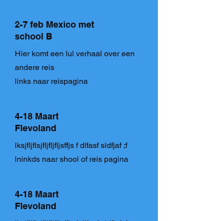
2-7 feb Mexico met
school B
Hier komt een lul verhaal over een
andere reis
links naar reispagina
4-18 Maart
Flevoland
lksjfljflsjfljfljfljsffjs f dlfasf sldfjaf ;f
lninkds naar shool of reis pagina
4-18 Maart
Flevoland