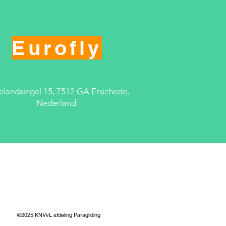
Eurofly
landsingel 15, 7512 GA Enschede,
Nederland
©2025
KNVvL afdeling Paragliding