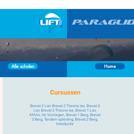
Alle scholen
Home
Cursussen
Brevet 2 Lier, Brevet 2 Theorie les, Brevet 3
Lier, Brevet 3 Theorie les, Brevet 1 Lier,
KNVvL lid, Vrijvliegen, Brevet 1 Berg, Brevet
3 Berg, Tandem opleiding, Brevet 2 Berg,
Introductie