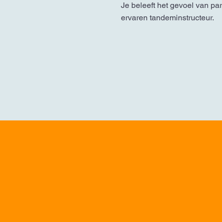
Je beleeft het gevoel van pa
ervaren tandeminstructeur.